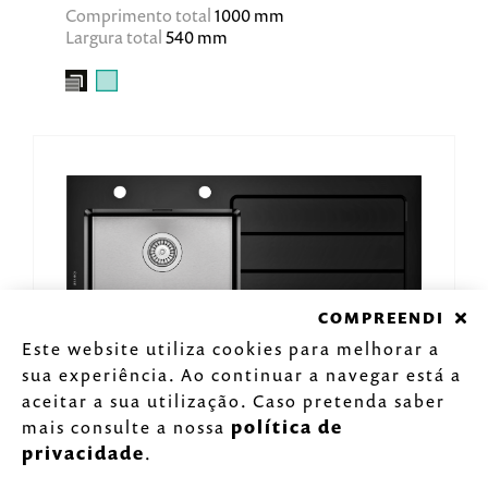
Comprimento total
1000 mm
Largura total
540 mm
COMPREENDI
Este website utiliza cookies para melhorar a
sua experiência. Ao continuar a navegar está a
EDGE
aceitar a sua utilização. Caso pretenda saber
CASPIAN 100-45
mais consulte a nossa
política de
privacidade
.
Comprimento total
1000 mm