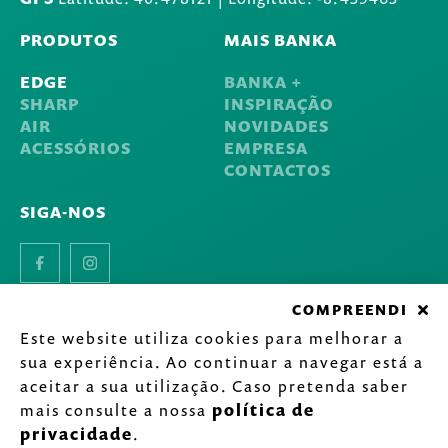
PRODUTOS
MAIS BANKA
EDGE
BANKA +
SHARP
INSPIRAÇÃO
AIR
NOVIDADES
ACESSÓRIOS
EMPRESA
CONTACTOS
SIGA-NOS
Facebook
Instagram
COMPREENDI
Este website utiliza cookies para melhorar a
©
2020-2026 Inarel - Indústria de Lava-louças Inox, S.A.
sua experiência. Ao continuar a navegar está a
Todos os direitos reservados.
Política de Privacidade
.
aceitar a sua utilização. Caso pretenda saber
by
mais consulte a nossa
política de
privacidade
.