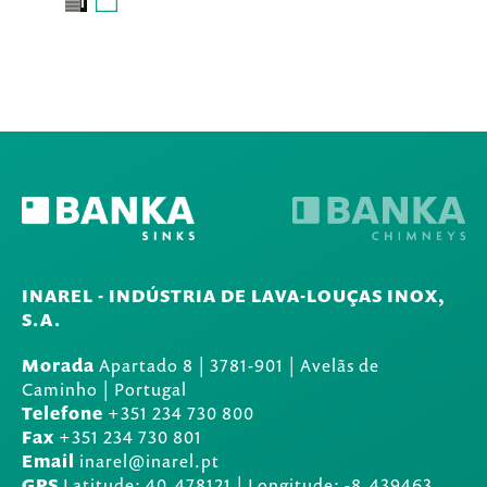
INAREL - INDÚSTRIA DE LAVA-LOUÇAS INOX,
S.A.
Morada
Apartado 8
|
3781-901
|
Avelãs de
Caminho | Portugal
Telefone
+351 234 730 800
Fax
+351 234 730 801
Email
inarel@inarel.pt
GPS
Latitude: 40.478121 | Longitude: -8.439463