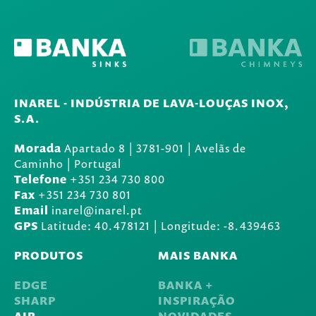
INAREL - INDÚSTRIA DE LAVA-LOUÇAS INOX,
S.A.
Morada
Apartado 8
|
3781-901
|
Avelãs de
Caminho | Portugal
Telefone
+351 234 730 800
Fax
+351 234 730 801
Email
inarel@inarel.pt
GPS
Latitude: 40.478121 | Longitude: -8.439463
PRODUTOS
MAIS BANKA
EDGE
BANKA +
SHARP
INSPIRAÇÃO
AIR
NOVIDADES