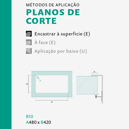
MÉTODOS DE APLICAÇÃO
PLANOS DE
CORTE
Encastrar à superficie (E)
À face (E)
Aplicação por baixo (U)
R10
A
480 x
B
420