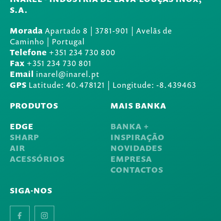
S.A.
Morada
Apartado 8
|
3781-901
|
Avelãs de
Caminho | Portugal
Telefone
+351 234 730 800
Fax
+351 234 730 801
Email
inarel@inarel.pt
GPS
Latitude: 40.478121 | Longitude: -8.439463
PRODUTOS
MAIS BANKA
EDGE
BANKA +
SHARP
INSPIRAÇÃO
AIR
NOVIDADES
ACESSÓRIOS
EMPRESA
CONTACTOS
SIGA-NOS
Facebook
Instagram