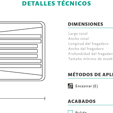
DETALLES TÉCNICOS
DIMENSIONES
Largo total
Ancho total
Longitud del fregadero
Ancho del fregadero
Profundidad del fregader
Tamaño mínimo de mueb
MÉTODOS DE APL
Encastrar (E)
ACABADOS
Pulido