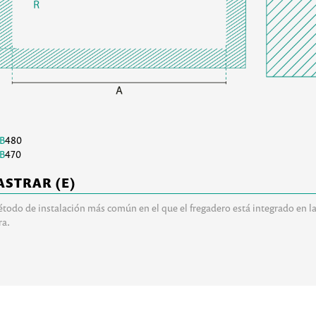
B
480
B
470
ASTRAR (E)
étodo de instalación más común en el que el fregadero está integrado en la
ra.