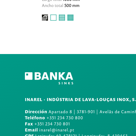
Ancho total
500 mm
INAREL - INDÚSTRIA DE LAVA-LOUÇAS INOX, S
Dirección
Apartado 8
|
3781-901
|
Avelãs de Caminh
Teléfono
+351 234 730 800
Fax
+351 234 730 801
Email
inarel@inarel.pt
GPS
Latitude: 40.478121 | Longitude: -8.439463