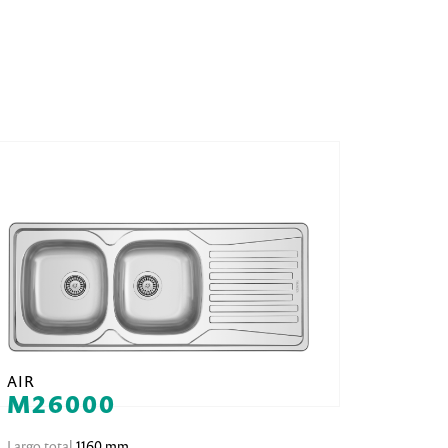
AIR
M26000
Largo total
1160 mm