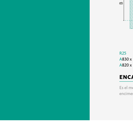
R25
A
830 x
A
820 x
ENC
Es el m
encime