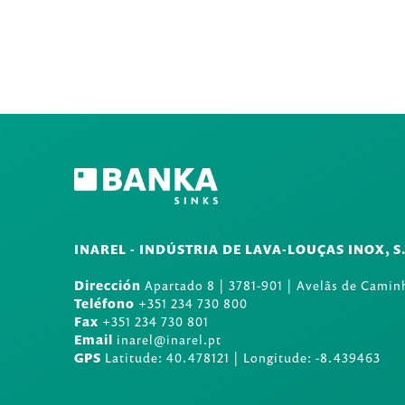
INAREL - INDÚSTRIA DE LAVA-LOUÇAS INOX, S
Dirección
Apartado 8
|
3781-901
|
Avelãs de Caminh
Teléfono
+351 234 730 800
Fax
+351 234 730 801
Email
inarel@inarel.pt
GPS
Latitude: 40.478121 | Longitude: -8.439463