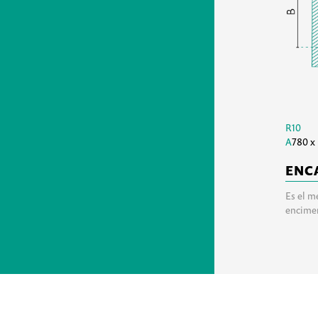
R10
A
780 x
ENC
Es el m
encime