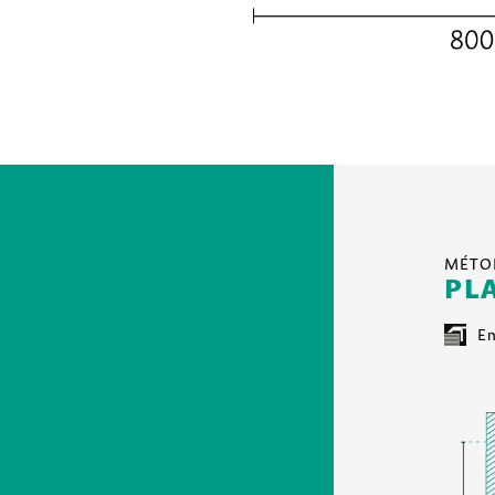
MÉTO
PL
En