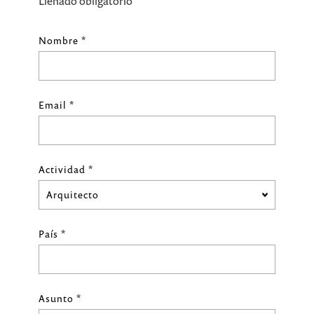
* Llenado obligatorio
Nombre *
Email *
Actividad *
País *
Asunto *