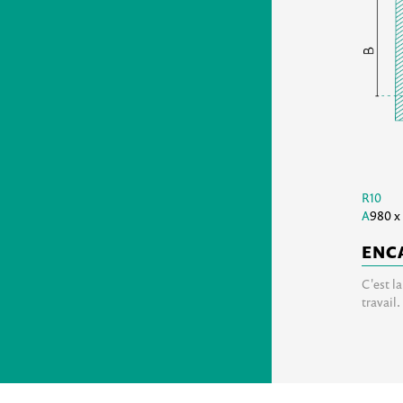
R10
A
980 x
ENC
C'est l
travail.