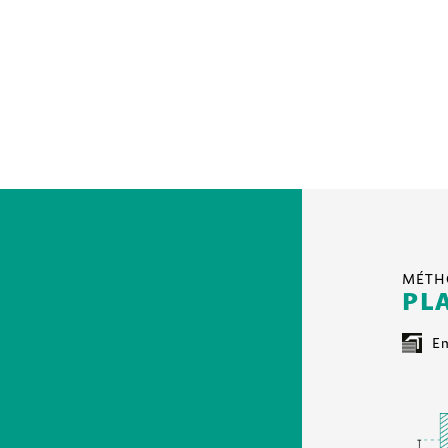
MÉTHO
PL
En