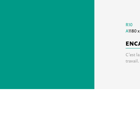
R10
A
1180 
ENC
C'est l
travail.