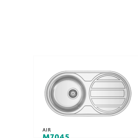
AIR
M7045