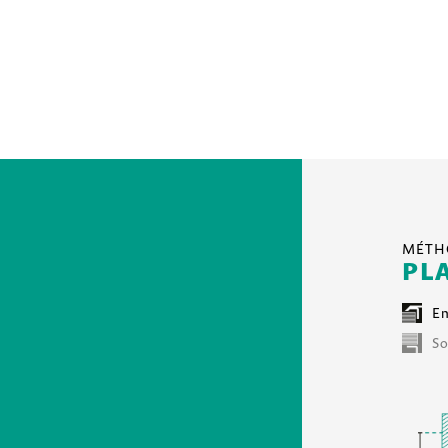
MÉTHO
PL
En
So