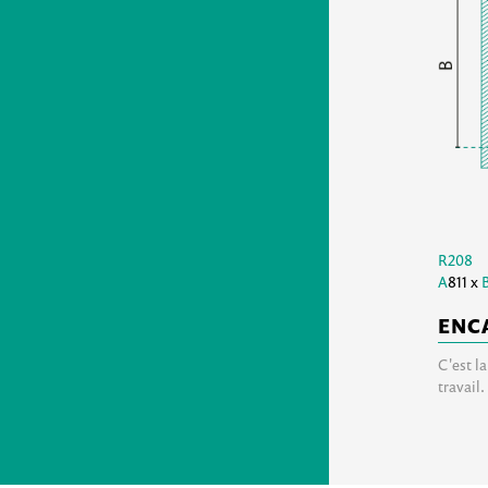
R208
A
811 x
ENC
C'est l
travail.