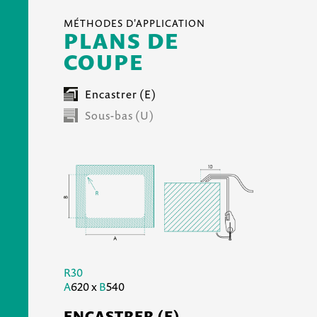
MÉTHODES D'APPLICATION
PLANS DE
COUPE
Encastrer (E)
Sous-bas (U)
R30
A
620 x
B
540
ENCASTRER (E)