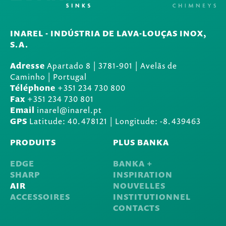
INAREL - INDÚSTRIA DE LAVA-LOUÇAS INOX,
S.A.
Adresse
Apartado 8
|
3781-901
|
Avelãs de
Caminho | Portugal
Téléphone
+351 234 730 800
Fax
+351 234 730 801
Email
inarel@inarel.pt
GPS
Latitude: 40.478121 | Longitude: -8.439463
PRODUITS
PLUS BANKA
EDGE
BANKA +
SHARP
INSPIRATION
AIR
NOUVELLES
ACCESSOIRES
INSTITUTIONNEL
CONTACTS